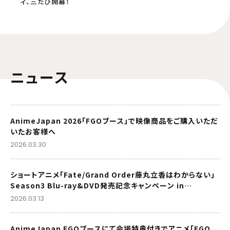
ィ、三たび開幕！
ニュース
AnimeJapan 2026「FGOブース」で映像商品をご購入いただ
いたお客様へ
2026.03.30
ショートアニメ「Fate/Grand Order藤丸立香はわからない」
Season3 Blu-ray&DVD発売記念キャンペーン in
animate 開催決定！
2026.03.13
AnimeJapan FGOブースにて会場特典付きでアニメ「FGO