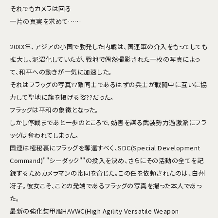
それでもカメラは回る
一片の真実を求めて……
20XX年、アジアの小国で勃発した内戦は、国連軍の介入をもってしても
拡大し、泥沼化していたが、戦地で偶然撮影された一枚の写真によっ
て、和平への動きが一気に加速した。
それはフラッグの写真??敵同士であるはずの兵士が戦闘中に互いに協
力して聖地に旗を掲げる姿??だった。
フラッグは平和の象徴となった。
しかし停戦まであと一歩のところで、妨害を謀る武装勢力過激派にフラ
ッグは奪われてしまった。
国連は極秘裏にフラッグを奪還すべく、SDC(Special Development
Command)""シーダック""の投入を決め、さらにその活動の全てを記
録するためカメラマンの帯同を命じた。この任を依頼されたのは、白州
冴子。彼女こそ、ことの発端であるフラッグの写真を撮った本人であっ
た。
最新の強化装甲服HAVWC(High Agility Versatile Weapon