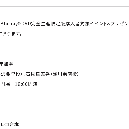
。』Blu-ray&DVD完全生産限定版購入者対象イベント&プレ
おります。
 参加券
鴨沢樹里役）、石見舞菜香（浅川奈南役）
0開場 18:00開演
フレコ台本