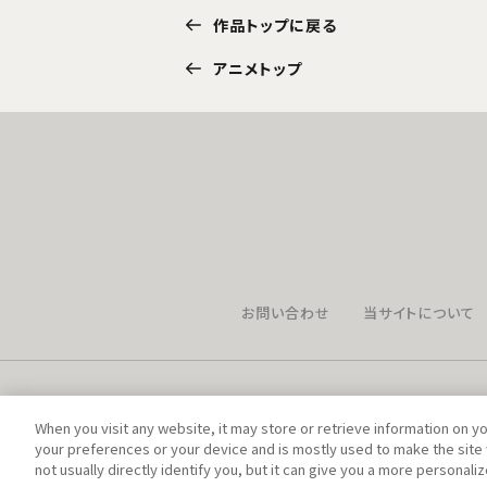
作品トップに戻る
アニメトップ
お問い合わせ
当サイトについて
When you visit any website, it may store or retrieve information on y
your preferences or your device and is mostly used to make the site 
not usually directly identify you, but it can give you a more personal