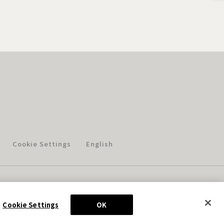
Cookie Settings
English
このホームページに掲載されている著作物の無断利用を禁じます。
© Aniplex Inc. All rights reserved.
Cookie Settings
OK