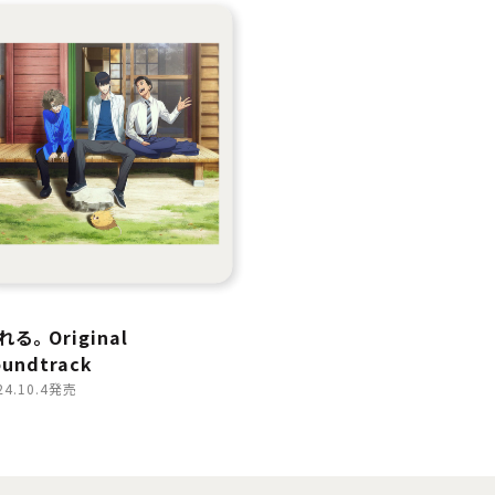
れる。 Original
oundtrack
24.10.4発売