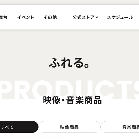
舞台
イベント
その他
公式ストア
スケジュール
ふれる。
P
R
O
D
U
C
T
映像・音楽商品
すべて
映像商品
音楽商