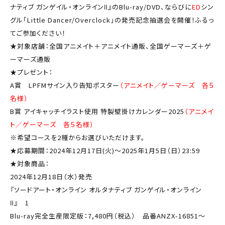
ナティブ ガンゲイル・オンラインⅡ』のBlu-ray/DVD、ならびに
ED
シン
グル「Little Dancer/Overclock」の発売記念抽選会を開催！ふるっ
てご参加ください！
★対象店舗：全国アニメイト＋アニメイト通販、全国ゲーマーズ＋ゲ
ーマーズ通販
★プレゼント：
A賞 LPFMサイン入り告知ポスター
（アニメイト／ゲーマーズ 各５
名様）
B賞 アイキャッチイラスト使用 特製壁掛けカレンダー2025
（アニメイ
ト／ゲーマーズ 各５名様）
※希望コースを2種からお選びいただけます。
★応募期間：2024年12月17日(火)～2025年1月5日（日）23:59
★対象商品：
2024年12月18日（水）発売
『ソードアート・オンライン オルタナティブ ガンゲイル・オンライン
Ⅱ』 1
Blu-ray完全生産限定版：7,480円（税込） 品番ANZX-16851～