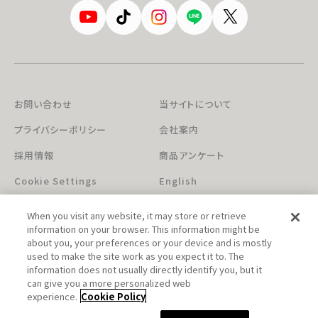
お問い合わせ
当サイトについて
プライバシーポリシー
会社案内
採用情報
商品アンケート
Cookie Settings
English
When you visit any website, it may store or retrieve
information on your browser. This information might be
about you, your preferences or your device and is mostly
used to make the site work as you expect it to. The
information does not usually directly identify you, but it
can give you a more personalized web
このホームページに掲載されている著作物の無断利用を禁じます。
experience.
Cookie Policy