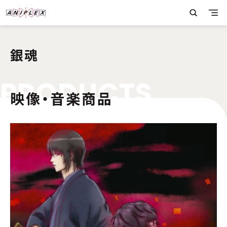
銀魂
P
R
O
D
U
C
T
S
映像・音楽商品