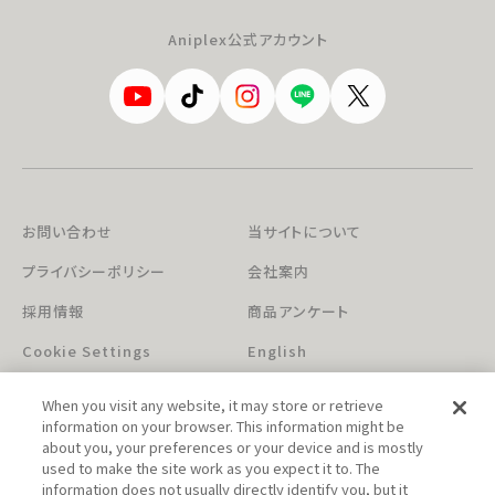
Aniplex公式アカウント
お問い合わせ
当サイトについて
プライバシーポリシー
会社案内
採用情報
商品アンケート
Cookie Settings
English
When you visit any website, it may store or retrieve
information on your browser. This information might be
about you, your preferences or your device and is mostly
used to make the site work as you expect it to. The
information does not usually directly identify you, but it