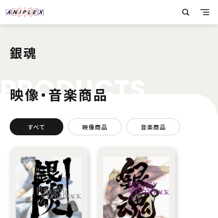
銀魂
P
R
O
D
U
C
T
S
映像・音楽商品
すべて
映像商品
音楽商品