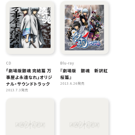
CD
Blu-ray
「劇場版銀魂 完結篇 万
『劇場版 銀魂 新訳紅
事屋よ永遠なれ」オリジ
桜篇』
ナル・サウンドトラック
2013.6.26発売
2013.7.3発売