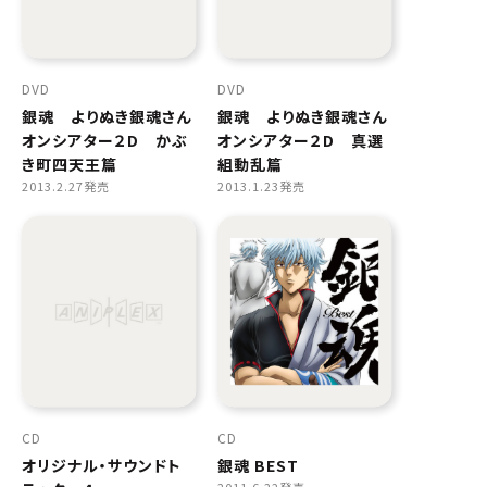
DVD
DVD
銀魂 よりぬき銀魂さん
銀魂 よりぬき銀魂さん
オンシアター２D かぶ
オンシアター２D 真選
き町四天王篇
組動乱篇
2013.2.27発売
2013.1.23発売
CD
CD
オリジナル・サウンドト
銀魂 BEST