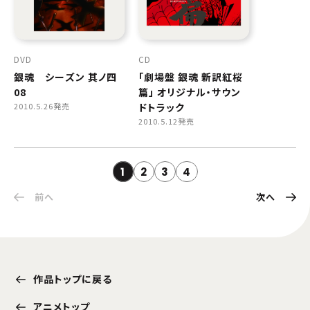
DVD
CD
銀魂 シーズン 其ノ四
「劇場盤 銀魂 新訳紅桜
08
篇」 オリジナル・サウン
2010.5.26発売
ドトラック
2010.5.12発売
1
2
3
4
前へ
次へ
作品トップに戻る
アニメトップ