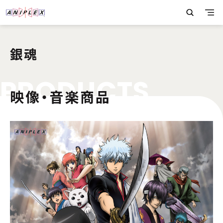
銀魂
P
R
O
D
U
C
T
S
映像・音楽商品