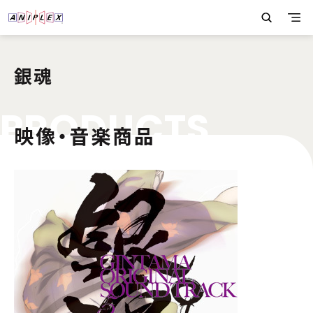
銀魂
P
R
O
D
U
C
T
S
映像・音楽商品