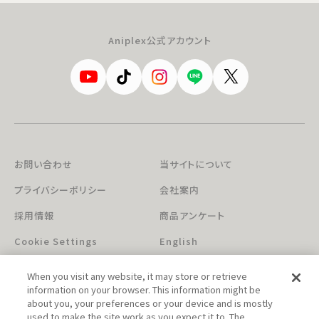
Aniplex公式アカウント
お問い合わせ
当サイトについて
プライバシーポリシー
会社案内
採用情報
商品アンケート
Cookie Settings
English
When you visit any website, it may store or retrieve
information on your browser. This information might be
about you, your preferences or your device and is mostly
used to make the site work as you expect it to. The