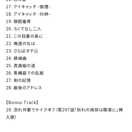
17. アイキャッチ -狼煙-
18. アイキャッチ -対峙-
19. 御庭番衆
20. ろくでなし二人
21. この目蓋の奥に
22. 俺達の仇は
23. さらばダチ公
24. 鎮魂曲
25. 真選組の道
26. 黒縄島での乱戦
27. 剣の記憶
28. 最後のアドレス
【Bonus Track】
29. 流れ作業でテイクオフ（第297話「別れの挨拶は簡潔に」挿
入歌）