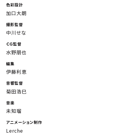
色彩設計
加口大朗
撮影監督
中川せな
ＣＧ監督
水野朋也
編集
伊藤利恵
音響監督
菊田浩巳
音楽
未知瑠
アニメーション制作
Lerche