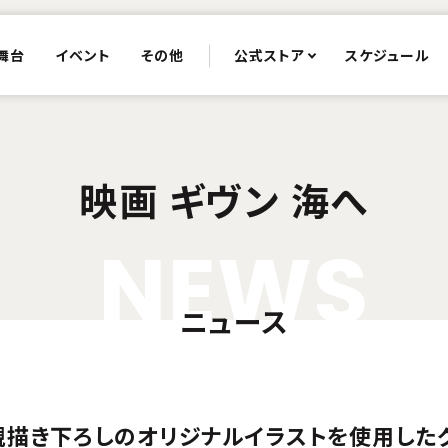
舞台
イベント
その他
公式ストア
スケジュール
映画 ギヴン 海へ
N
E
W
S
ニュース
、新規描き下ろしのオリジナルイラストを使用した