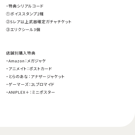
・特典シリアルコード
①ボイススタンプ2種
②Sレア以上武器確定ガチャチケット
③エリクシール3個
店舗別購入特典
・Amazon：メガジャケ
・アニメイト：ポストカード
・とらのあな：アナザージャケット
・ゲーマーズ：2Lブロマイド
・ANIPLEX＋：ミニポスター