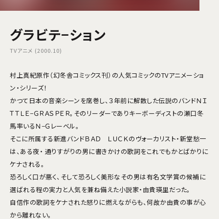
グラビテ−ション
TVアニメ (2000.10)
村上真紀原作（幻冬舎コミックス刊）の人気コミックのTVアニメーショ
ン・シリーズ！
かつて日本の音楽シーンを席巻し、３年前に解散した伝説のバンドＮＩ
ＴＴＬＥ−ＧＲＡＳＰＥＲ。そのリーダーでありキーボーディストの瀬口冬
馬率いるＮ−Ｇレーベル。
そこに所属する新進バンドＢＡＤ ＬＵＣＫのヴォーカリスト・新堂愁一
は、ある夜・ 通りすがりの男に書きかけの歌詞をこれでもかとばかりに
ケナされる。
恐ろしく口が悪く、そして恐ろしく美形なその男は有名文学賞の候補に
選ばれる程の実力と人気を兼ね備えた小説家・由貴瑛里だった。
自信作の歌詞をケナされた怒りに燃えながらも、何故か由貴の事が心
から離れない。