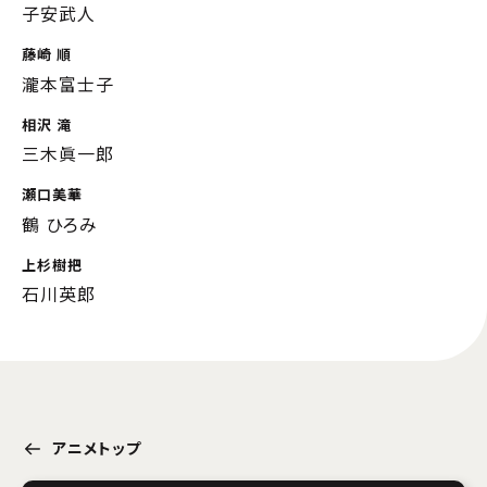
子安武人
藤崎 順
瀧本富士子
相沢 滝
三木眞一郎
瀬口美華
鶴 ひろみ
上杉樹把
石川英郎
アニメトップ