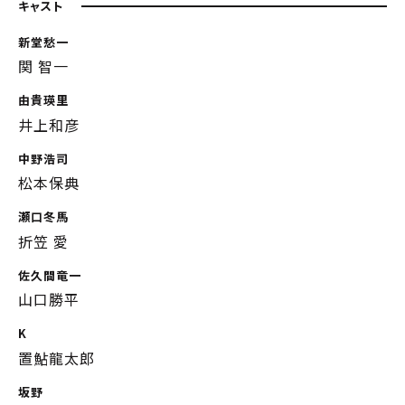
キャスト
新堂愁一
関 智一
由貴瑛里
井上和彦
中野浩司
松本保典
瀬口冬馬
折笠 愛
佐久間竜一
山口勝平
K
置鮎龍太郎
坂野