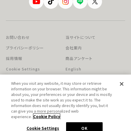
お問い合わせ
当サイトについて
プライバシーポリシー
会社案内
採用情報
商品アンケート
Cookie Settings
English
When you visit any website, it may store or retrieve
information on your browser. This information might be
about you, your preferences or your device and is mostly
used to make the site work as you expect it to. The
information does not usually directly identify you, but it
can give you a more personalized web
このホームページに掲載されている著作物の無断利用を禁じます。
experience.
Cookie Policy
© Aniplex Inc. All rights reserved.
Cookie Settings
OK