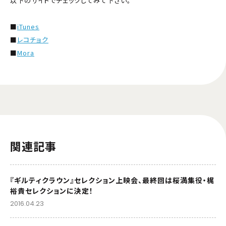
以下のサイトでチェックしてみて下さい。
■
iTunes
■
レコチョク
■
Mora
関連記事
『ギルティクラウン』セレクション上映会、最終回は桜満集役・梶
裕貴セレクションに決定！
2016.04.23