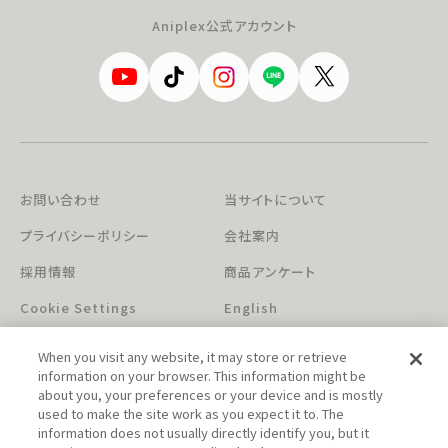
Aniplex公式アカウント
お問い合わせ
当サイトについて
プライバシーポリシー
会社案内
採用情報
商品アンケート
Cookie Settings
English
When you visit any website, it may store or retrieve
information on your browser. This information might be
about you, your preferences or your device and is mostly
used to make the site work as you expect it to. The
information does not usually directly identify you, but it