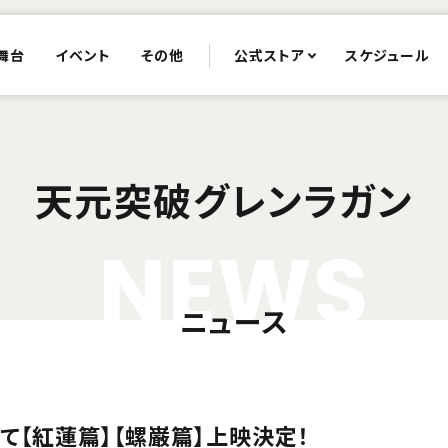
舞台
イベント
その他
公式ストア
スケジュール
 天元突破グレンラガン
N
E
W
S
ニュース
て【紅蓮篇】【螺巌篇】上映決定！