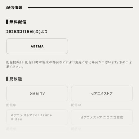
配信情報
無料配信
2026年3月6日(金)より
ABEMA
配信開始日・配信日時は編成の都合などにより変更となる場合がございます。予めご了
承ください。
見放題
DMM TV
dアニメストア
配信中
配信中
dアニメストア for Prime
dアニメストア ニコニコ支店
Video
配信中
配信中