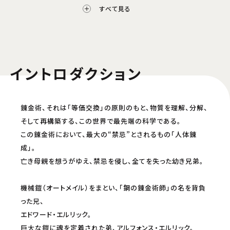
U-NEXT
Netflix
すべて見る
配信中
配信中
アニメタイムズ
配信中
イントロダクション
配信開始日・配信日時は編成の都合などにより変更となる場合がございます。予めご了
承ください。
都度課金
錬金術、それは「等価交換」の原則のもと、物質を理解、分解、
そして再構築する、この世界で最先端の科学である。
Prime Video
FOD
この錬金術において、最大の“禁忌”とされるもの「人体錬
成」。
配信中
配信中
亡き母親を想うがゆえ、禁忌を侵し、全てを失った幼き兄弟。
バンダイチャンネル
ビデオマーケット
機械鎧（オートメイル）をまとい、「鋼の錬金術師」の名を背負
配信中
配信中
った兄、
カンテレドーガ
music.jp
エドワード・エルリック。
巨大な鎧に魂を定着された弟、アルフォンス・エルリック。
配信中
配信中