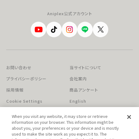
Aniplex公式アカウント
お問い合わせ
当サイトについて
プライバシーポリシー
会社案内
採用情報
商品アンケート
Cookie Settings
English
When you visit any website, it may store or retrieve
information on your browser. This information might be
about you, your preferences or your device and is mostly
used to make the site work as you expect it to. The