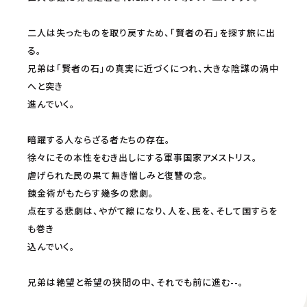
配信開始日・配信日時は編成の都合などにより変更となる場合がございます。予めご了
二人は失ったものを取り戻すため、「賢者の石」を探す旅に出
承ください。
る。
兄弟は「賢者の石」の真実に近づくにつれ、大きな陰謀の渦中
へと突き
進んでいく。
暗躍する人ならざる者たちの存在。
徐々にその本性をむき出しにする軍事国家アメストリス。
虐げられた民の果て無き憎しみと復讐の念。
錬金術がもたらす幾多の悲劇。
点在する悲劇は、やがて線になり、人を、民を、そして国すらを
も巻き
込んでいく。
兄弟は絶望と希望の狭間の中、それでも前に進む--。