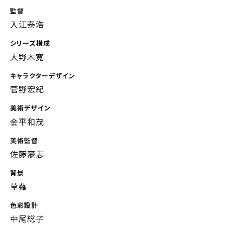
監督
入江泰浩
シリーズ構成
大野木寛
キャラクターデザイン
菅野宏紀
美術デザイン
金平和茂
美術監督
佐藤豪志
背景
草薙
色彩設計
中尾総子