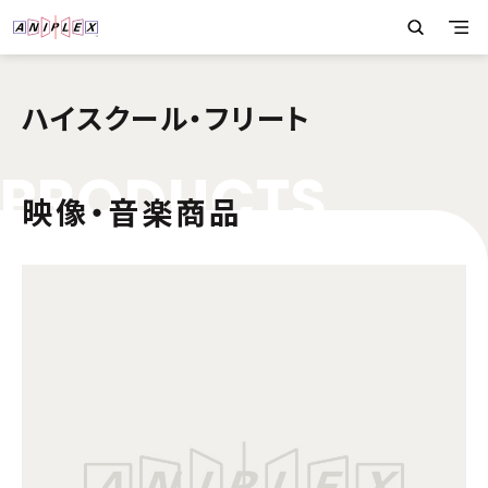
ハイスクール・フリート
P
R
O
D
U
C
T
S
映像・音楽商品