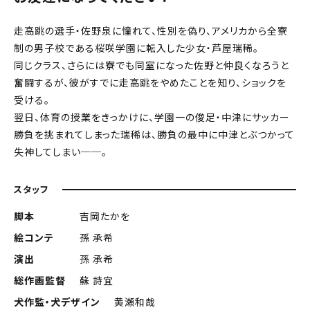
走高跳の選手・佐野泉に憧れて、性別を偽り、アメリカから全寮
制の男子校である桜咲学園に転入した少女・芦屋瑞稀。
同じクラス、さらには寮でも同室になった佐野と仲良くなろうと
奮闘するが、彼がすでに走高跳をやめたことを知り、ショックを
受ける。
翌日、体育の授業をきっかけに、学園一の俊足・中津にサッカー
勝負を挑まれてしまった瑞稀は、勝負の最中に中津とぶつかって
失神してしまい──。
スタッフ
脚本
吉岡たかを
絵コンテ
孫 承希
演出
孫 承希
総作画監督
蘇 詩宜
犬作監・犬デザイン
黄瀬和哉