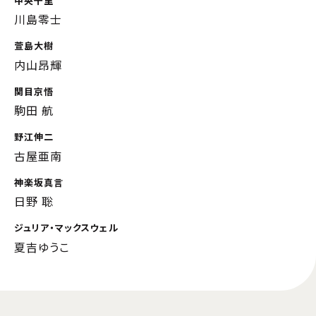
中央千里
川島零士
萱島大樹
内山昂輝
関目京悟
駒田 航
野江伸二
古屋亜南
神楽坂真言
日野 聡
ジュリア・マックスウェル
夏吉ゆうこ