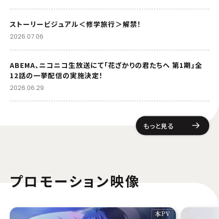
2026年7月3日(金)より 24:00～
ストーリービジュアル＜修学旅行＞解禁！
2026.07.06
TELASA
J:COM STREAM
ABEMA、ニコニコ生放送にて「花ざかりの君たちへ 第1期」全
milplus
12話の一挙配信の実施決定！
2026.06.29
配信開始日・配信日時は編成の都合などにより変更となる場合がございます。予めご了
承ください。
無料配信
もっと見る
2026年7月1日(水)より 25:00～
ABEMA
プロモーション映像
配信開始日・配信日時は編成の都合などにより変更となる場合がございます。予めご了
承ください。
都度課金配信