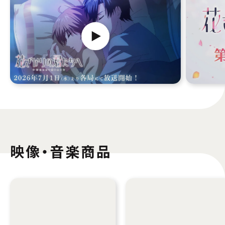
2026年7月1日(水)より 25:00～
Prime Video
バンダイチャンネル
2026年7月3日(金)より 24:00～
TELASA
J:COM STREAM
milplus
配信開始日・配信日時は編成の都合などにより変更となる場合がございます。予めご了
映像・音楽商品
承ください。