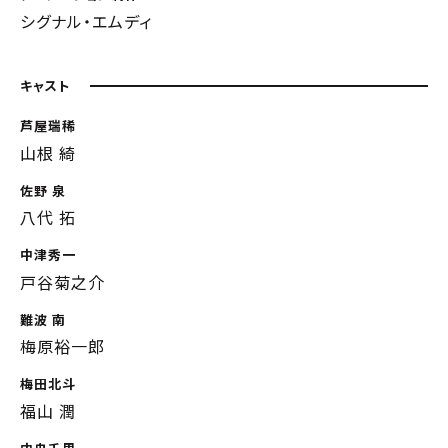
シグナル・エムディ
キャスト
芦屋瑞稀
山根 綺
佐野 泉
八代 拓
中津秀一
戸谷菊之介
難波 南
梅原裕一郎
梅田北斗
福山 潤