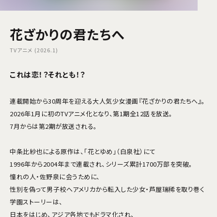
花ざかりの君たちへ
TVアニメ (2026.1)
これは恋！？それとも――！？
連載開始から30周年を迎える大人気少女漫画『花ざかりの君たちへ』。
2026年1月に初のTVアニメ化となり、第1期全12話を放送。
7月からは第2期が放送される。
中条比紗也による原作は、「花とゆめ」（白泉社）にて
1996年から2004年まで連載され、シリーズ累計1700万部を突破。
憧れの人・佐野泉に会うために、
性別を偽って男子校へアメリカから転入した少女・芦屋瑞稀を取り巻く
学園ストーリーは、
日本をはじめ、アジア各地でもドラマ化され、