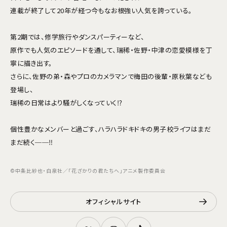
連載が終了して20年が経つ今もなお根強い人気を誇っている。
第2期では、修学旅行やダンスパーティーなど、
原作でも人気のエピソードを通して、瑞稀・佐野・中津の恋愛模様を丁
寧に描き出す。
さらに、佐野の弟・森やプロのカメラマンで梅田の後輩・原秋葉なども
登場し、
瑞稀の日常はより騒がしくなっていく⁉
個性豊かなメンバーと過ごす、ハラハラドキドキの男子校ライフはまだ
まだ続く──‼
©中条比紗也・白泉社／「花ざかりの君たちへ」アニメ製作委員会
オフィシャルサイト