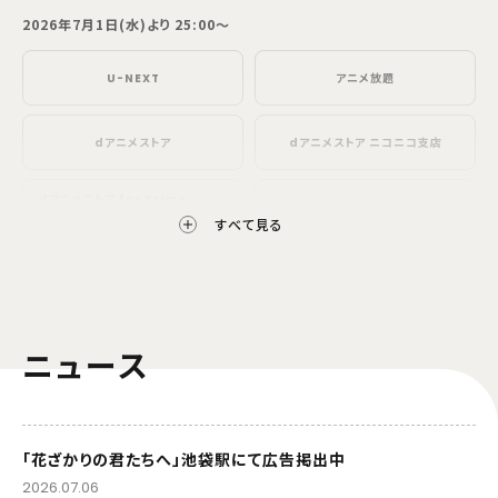
2026年7月1日(水)より 25:00～
U-NEXT
アニメ放題
dアニメストア
dアニメストア ニコニコ支店
dアニメストア for Prime
ABEMA
Video
すべて見る
DMM TV
Hulu
FOD
Lemino
ニュース
AnimeFesta
バンダイチャンネル
「花ざかりの君たちへ」池袋駅にて広告掲出中
Netflix
2026.07.06