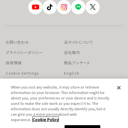
お問い合わせ
当サイトについて
プライバシーポリシー
会社案内
採用情報
商品アンケート
Cookie Settings
English
When you visit any website, it may store or retrieve
information on your browser. This information might be
about you, your preferences or your device and is mostly
used to make the site work as you expect it to. The
information does not usually directly identify you, but it
can give you a more personalized web
このホームページに掲載されている著作物の無断利用を禁じます。
experience.
Cookie Policy