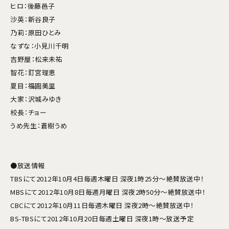
ヒロ：後藤邑子
沙英：新谷良子
乃莉：原田ひとみ
なずな：小見川千明
吉野屋：松来未祐
智花：釘宮理恵
夏目：福圓美里
大家：沢城みゆき
校長：チョー
うめ先生：蒼樹うめ
●放送情報
TBSにて2012年10月4日毎週木曜日 深夜1時25分～絶賛放送中！
MBSにて2012年10月8日毎週月曜日 深夜2時50分～絶賛放送中！
CBCにて2012年10月11日毎週木曜日 深夜2時～絶賛放送中！
BS-TBSにて2012年10月20日毎週土曜日 深夜1時～放送予定