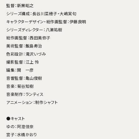
監督：新房昭之
シリーズ構成：長谷川菜穂子・大嶋実句
キャラクターデザイン・総作画監督：伊藤良明
シリーズディレクター：八瀬祐樹
総作画監督：西田美弥子
美術監督：飯島寿治
色彩設計：滝沢いづみ
撮影監督：江上 怜
編集：関 一彦
音響監督：亀山俊樹
音楽：菊谷知樹
音楽制作：ランティス
アニメーション：制作シャフト
●キャスト
ゆの：阿澄佳奈
宮子：水橋かおり