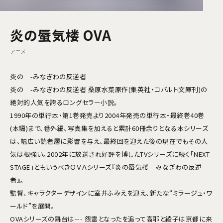
炎の蜃気楼 OVA
アニメ
炎の -みなぎわの反逆者
炎の -みなぎわの反逆者 桑原水菜原作(集英社・コバルト文庫刊)の
絶対的人気を誇るロングセラー小説。
1990年の単行本・第1巻発売より2004年発売の単行本・最終巻40巻
(本編)まで、番外編、写真集を加えると累計60冊余りとなる本シリーズ
は、幅広い読者層に影響を与え、最終回を迎えた後の現在でもその人
気は根強い。2002年に放送され好評を博したTVシリーズに続く「NEXT
STAGE」ともいうべきＯＶＡシリーズ『炎の蜃気楼 みなぎわの反逆
者』。
監督、キャラクターデザインに室井ふみえを迎え、新たな“ミラージュ・ワ
ールド”を展開。
OVAシリーズの舞台は--- 怨霊となったを追って高耶と綾子は京都に来