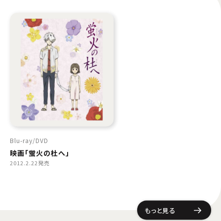
Blu-ray
DVD
映画「蛍火の杜へ」
2012.2.22発売
もっと見る