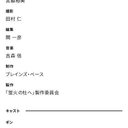
宮脇裕美
撮影
田村 仁
編集
関 一彦
音楽
吉森 信
制作
ブレインズ・ベース
製作
「蛍火の杜へ」製作委員会
キャスト
ギン