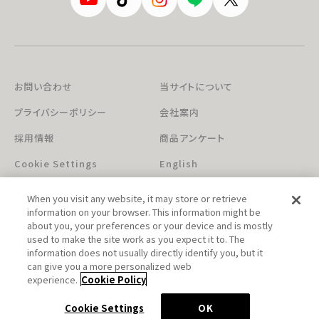
お問い合わせ
当サイトについて
プライバシーポリシー
会社案内
採用情報
商品アンケート
Cookie Settings
English
When you visit any website, it may store or retrieve
information on your browser. This information might be
about you, your preferences or your device and is mostly
used to make the site work as you expect it to. The
information does not usually directly identify you, but it
can give you a more personalized web
このホームページに掲載されている著作物の無断利用を禁じます。
experience.
Cookie Policy
© Aniplex Inc. All rights reserved.
Cookie Settings
OK