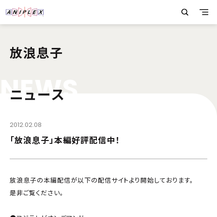
放浪息子
N
E
W
S
ニュース
2012.02.08
「放浪息子」本編好評配信中！
放浪息子の本編配信が以下の配信サイトより開始しております。
是非ご覧ください。