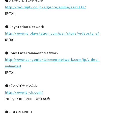
●フジテレビオンデマンド
http://fod.fujitv.co.jp/s/genre/anime/ser5143/
配信中
●Playstation Network
http://www.jp.playstation.com/psn/store/videostore/
配信中
●Sony Entertainment Network
http://www.sonyentertainmentnetwork.com/jp/video-
unlimited
配信中
●バンダイチャンネル
http://www.b-ch.com/
2012/3/30 12:00 配信開始
●VIDEOMARKET