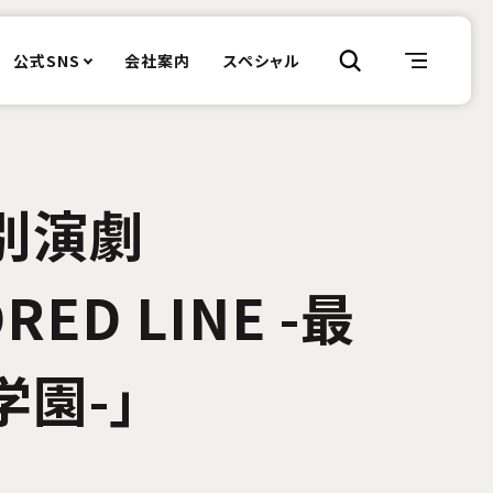
公式SNS
会社案内
スペシャル
別演劇
RED LINE -最
園-」