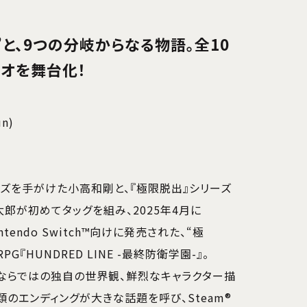
”と、9つの分岐からなる物語。全10
オを舞台化！
un)
ーズを手がけた小高和剛と、『極限脱出』シリーズ
郎が初めてタッグを組み、2025年4月に
intendo Switch™向けに発売された、“極
PG『HUNDRED LINE -最終防衛学園-』。
ならではの独自の世界観、鮮烈なキャラクター描
類のエンディングが大きな話題を呼び、Steam®