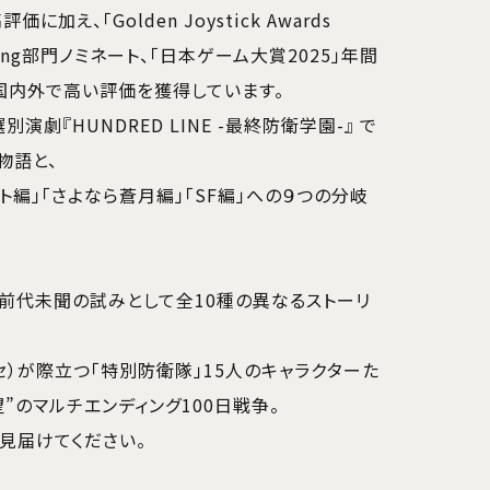
加え、「Golden Joystick Awards
telling部門ノミネート、「日本ゲーム大賞2025」年間
国内外で高い評価を獲得しています。
劇『HUNDRED LINE -最終防衛学園-』 で
物語と、
ト編」「さよなら蒼月編」「SF編」への９つの分岐
前代未聞の試みとして全10種の異なるストーリ
セ）が際立つ「特別防衛隊」15人のキャラクターた
望”のマルチエンディング100日戦争。
見届けてください。