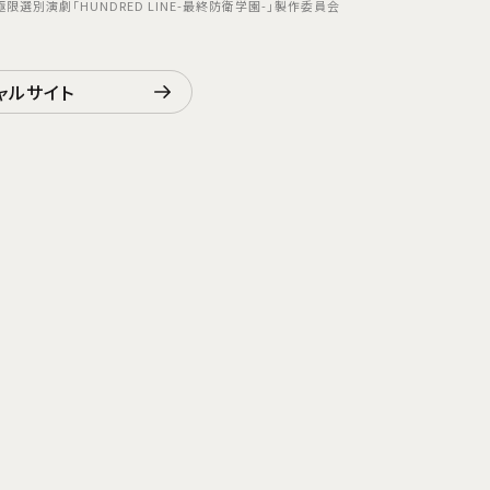
es ©極限選別演劇「HUNDRED LINE-最終防衛学園-」製作委員会
ャルサイト