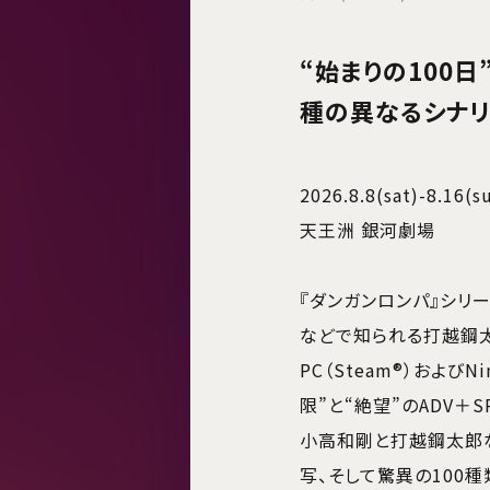
“始まりの100日
種の異なるシナリ
2026.8.8(sat)-8.16(s
天王洲 銀河劇場
『ダンガンロンパ』シリ
などで知られる打越鋼太
PC（Steam®）およびN
限”と“絶望”のADV＋SR
小高和剛と打越鋼太郎
写、そして驚異の100種