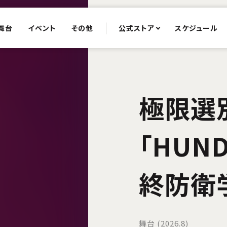
舞台
イベント
その他
公式ストア
スケジュール
極限選
「HUND
終防衛学
舞台 (2026.8)