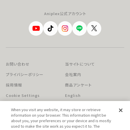
Aniplex公式アカウント
お問い合わせ
当サイトについて
プライバシーポリシー
会社案内
採用情報
商品アンケート
Cookie Settings
English
When you visit any website, it may store or retrieve
information on your browser. This information might be
about you, your preferences or your device and is mostly
used to make the site work as you expect it to. The