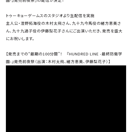
園-』発売前夜祭」の配信が決定！
トゥーキョーゲームスのスタジオより生配信を実施
主人公・澄野拓海役の木村太飛さん、九十九今馬役の緒方恵美さ
ん、九十九過子役の伊藤梨花子さんにご出演いただき、発売を盛大
にお祝いします。
【発売までの“最期の100分間”！ 『HUNDRED LINE -最終防衛学
園-』発売前夜祭（出演：木村太飛、緒方恵美、伊藤梨花子）】