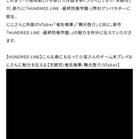
これまで「小高和剛」が手掛けた作品を多くプレイしてきた「天開司」
が、新たに『HUNDRED LINE -最終防衛学園-』特別アンバサダーに
就任、
にじさんじ所属のVTuber「椎名唯華」「舞元啓介」と共に、新作
『HUNDRED LINE -最終防衛学園-』の魅力を存分に伝えていただき
ます。
【HUNDRED LINE】こんな歳にもなって小高さんのゲーム未プレイお
じさんに魅力を伝える【天開司/椎名唯華/舞元啓介/VTuber】