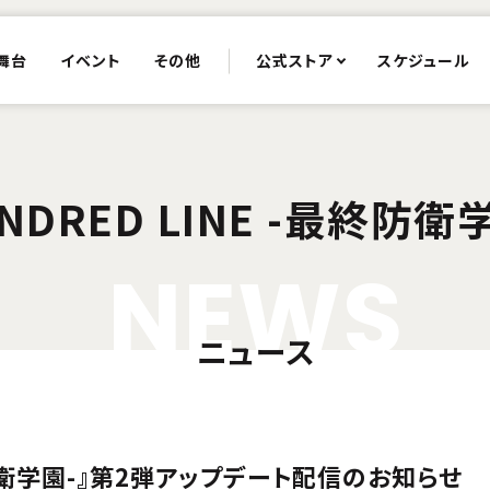
舞台
イベント
その他
公式ストア
スケジュール
NDRED LINE -最終防衛
N
E
W
S
ニュース
最終防衛学園-』第2弾アップデート配信のお知らせ