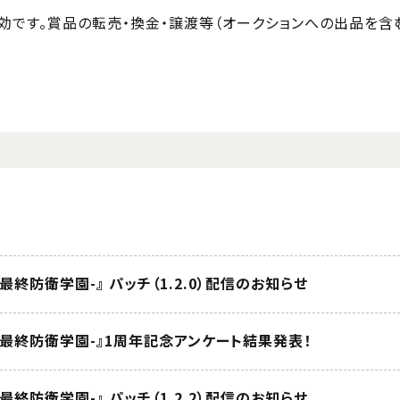
効です。賞品の転売・換金・譲渡等（オークションへの出品を含
E -最終防衛学園-』 パッチ（1.2.0）配信のお知らせ
NE -最終防衛学園-』1周年記念アンケート結果発表！
E -最終防衛学園-』 パッチ（1.2.2）配信のお知らせ