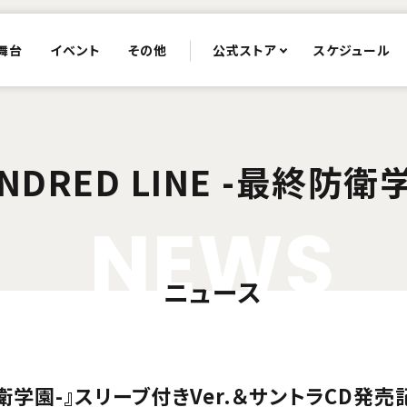
舞台
イベント
その他
公式ストア
スケジュール
NDRED LINE -最終防衛
N
E
W
S
ニュース
最終防衛学園-』スリーブ付きVer.＆サントラCD