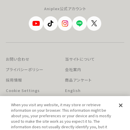
Aniplex公式アカウント
お問い合わせ
当サイトについて
プライバシーポリシー
会社案内
採用情報
商品アンケート
Cookie Settings
English
When you visit any website, it may store or retrieve
information on your browser. This information might be
about you, your preferences or your device and is mostly
used to make the site work as you expect it to. The
information does not usually directly identify you, but it