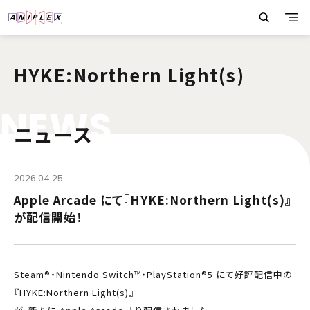
HYKE:Northern Light(s)
N
E
W
S
ニュース
2026.04.25
Apple Arcade にて『HYKE:Northern Light(s)』
が配信開始！
Steam®・Nintendo Switch™・PlayStation®5 にて好評配信中の
『HYKE:Northern Light(s)』