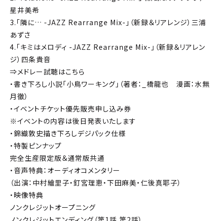
星井美希
3.「隣に… -JAZZ Rearrange Mix-」（新録＆リアレンジ）三浦
あずさ
4.「キミはメロディ -JAZZ Rearrange Mix-」（新録＆リアレン
ジ）四条貴音
⇒メドレー試聴はこちら
・書き下ろし小説「小鳥ワーキング」（著者：_橋龍也 漫画：水無
月徹）
・イベントチケット優先販売申し込み券
※イベントの内容は後日発表いたします
・錦織敦史描き下ろしデジパック仕様
・特製ピンナップ
完全生産限定版＆通常版共通
・音声特典：オーディオコメンタリー
（出演：中村繪里子・釘宮理恵・下田麻美・仁後真耶子）
・映像特典
ノンクレジットオープニング
ノンクレジットエンディング（第1話,第2話）