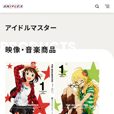
アイドルマスター
P
R
O
D
U
C
T
S
映像・音楽商品