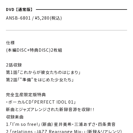
DVD 【通常版】
ANSB-6801 / ¥5,280(税込)
仕様
(本編DISC+特典DISC)2枚組
2話収録
第1話「これからが彼女たちのはじまり」
第2話「"準備"をはじめた少女たち」
完全生産限定版特典
・ボーカルCD「PERFECT IDOL 01」
新曲とジャズアレンジされた新録音源を収録！！
収録楽曲
1.「I'm so free!」（新曲）星井美希・三浦あずさ・四条貴音
2.「relations -JAZZ Rearrange Mix-」（新録＆リアレンジ）