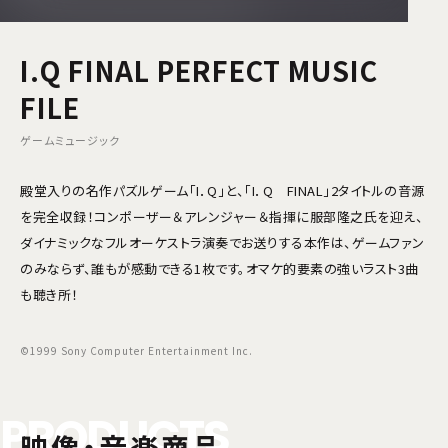
I.Q FINAL PERFECT MUSIC
FILE
ゲームミュージック
殿堂入りの名作パズルゲーム「I．Q」と、「I．Q FINAL」2タイトルの音源
を完全収録！コンポーザー＆アレンジャー＆指揮に服部隆之氏を迎え、
ダイナミックなフルオーケストラ演奏でお送りする本作は、ゲームファン
のみならず、誰もが感動できる1枚です。オマケ的要素の強いラスト3曲
も聴き所！
©1999 Sony Computer Entertainment Inc.
P
R
O
D
U
C
T
S
映像・音楽商品