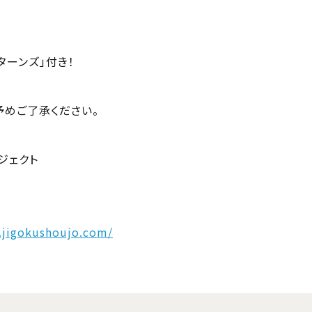
ターンズ」付き！
予めご了承ください。
ジェクト
.jigokushoujo.com/