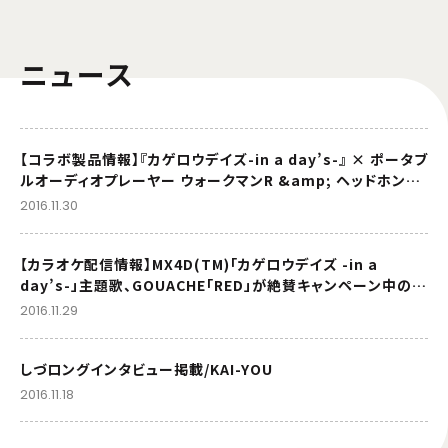
ニュース
【コラボ製品情報】『カゲロウデイズ-in a day’s-』 × ポータブ
ルオーディオプレーヤー ウォークマンR &amp; ヘッドホン発
売決定!!
2016.11.30
【カラオケ配信情報】MX4D(TM)「カゲロウデイズ -in a
day’s-」主題歌、GOUACHE「RED」が絶賛キャンペーン中のま
ねきねこ店舗にてカラオケ配信が決定!!
2016.11.29
しづロングインタビュー掲載/KAI-YOU
2016.11.18