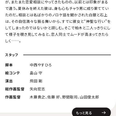
が、またまた恋愛相談にやってきたものの、以前とは印象がまる
で違う。夏休みを終えた彼は、身も心もチャラ男に成り果ててい
たのだ。相談とは名ばかりのノロケ話を聞かされた白銀と石上
は、その自信満々な振る舞いから、すでに彼女と“神聖な行い”を
してしまったのではないかと訝しむ。そこで柏木と二人っきりにし
て様子を覗き見してみると、恋人同士でムードが高まってきたら
しく……。
スタッフ
脚本
中西やすひろ
絵コンテ
畠山 守
演出
飛田 剛
総作画監督
矢向宏志
作画監督
木藤貴之、佐藤 好、野間聡司、山田俊太郎
もっと見る