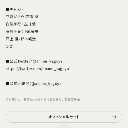
■キャスト
四宮かぐや：古賀 葵
白銀御行：古川 慎
藤原千花：小原好美
石上 優：鈴木崚汰
ほか
■公式Twitter：@anime_kaguya
https://twitter.com/anime_kaguya
■公式LINE＠：@anime_kaguya
©赤坂アカ／集英社・かぐや様は告らせたい製作委員会
オフィシャルサイト