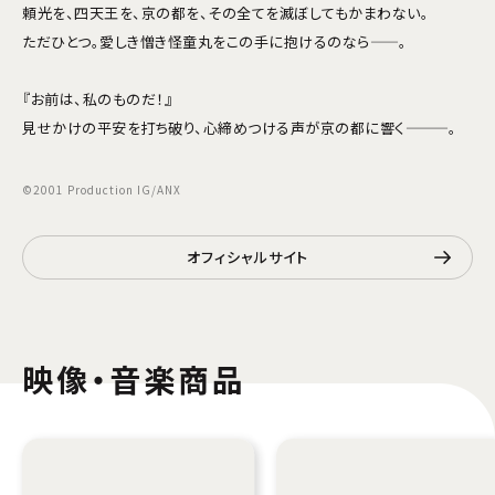
頼光を、四天王を、京の都を、その全てを滅ぼしてもかまわない。
ただひとつ。愛しき憎き怪童丸をこの手に抱けるのなら——。
『お前は、私のものだ！』
見せかけの平安を打ち破り、心締めつける声が京の都に響く———。
©2001 Production IG/ANX
オフィシャルサイト
映像・音楽商品