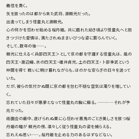
義信を貫く。
矢を放ったのは都から来た武将、源頼光だった。
出逢ってしまう怪童丸と源頼光。
心の何かを狂わせ始める桜丹姫。 共に戯れた幼き頃より怪童丸へと抱
きつづけた愛情は、満たされぬままいびつな姿に膨らんでいく。
そして、数年の後——。
頼光に仕える＜兵部四天王＞として京の都を守護する怪童丸は、 風の
四天王・渡辺綱、水の四天王・碓井貞光、土の四天王・卜部季武という
仲間を得て 戦いに明け暮れながらも、ほのかな安らぎの日々を送って
いた。
だが、彼らの気付かぬ間に京の都を包む不穏な空気は濁りを増してい
く。
忘れていた日々が悪夢となって怪童丸の胸に蘇る。————それが予
兆だった。
祇園会の最中、遂げられぬ業に心狂わせ悪鬼のごとき美しさを放つ桜
丹姫の瞳が 頼光の傍、凛々しく従う怪童丸の姿を捕らえる。
忘れえぬ思い——。桜丹姫を止める力のあるはずなどない。