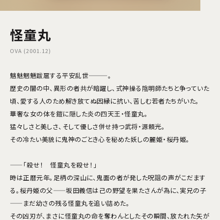
怪童丸
OVA (2001.12)
魑魅魍魎跋扈する平安乱世———。
歴史の闇の中、異形の者共が暗躍し、式神操る陰明師たちと争っていた
頃、愛する人のため解き放てぬ因縁に抗い、苦しむ若者たちがいた。
華奢な女の体を鎧に隠した炎の四天王・怪童丸。
猛々しさと美しさ、そして優しさ併せ持つ武将・源頼光。
その冷たい美貌に鬼神のごとき心を秘めた妖しの麗姫・桜丹姫。
——「殺せ！ 怪童丸を殺せ！」
時は正暦元年。足柄の深山に、鬼面の者が発した呪詛の声がこだます
る。桜丹姫の父——坂田義信は己の野望を果たさんが為に、実兄の子
——まだ幼さの残る怪童丸を追い詰めた。
その凶刃が、まさに怪童丸の命を奪わんとしたその瞬間、放たれた矢が