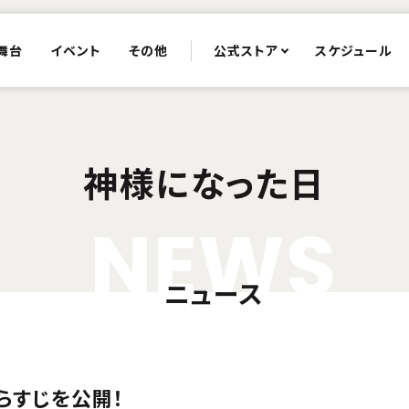
舞台
イベント
その他
公式ストア
スケジュール
神様になった日
N
E
W
S
ニュース
らすじを公開！