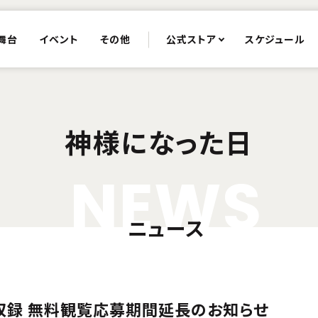
舞台
イベント
その他
公式ストア
スケジュール
神様になった日
N
E
W
S
ニュース
収録 無料観覧応募期間延長のお知らせ