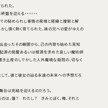
られた。
終盤を迎える・・・・・・
院での秘められし事情の発端と経緯と捜索と解
しかし強く熱く育てられた、妹の兄への愛がゆえの
が出会ったその瞬間から、己の内育ち始めた見知
、起源の覚醒あるいは根源を求めた哀しい魔術師
置き土産のしでかした人外魔境な殺戮の、切なく
たして、彼と彼女の辿る永遠の未来への予想だろ
舞台は完結を迎えるのだろう。
のは、誰？ わたし？ きみとぼく、俺、それと