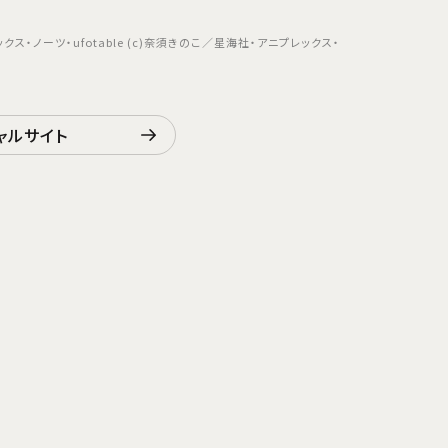
ス・ノーツ・ufotable (c)奈須きのこ／星海社・アニプレックス・
ャルサイト