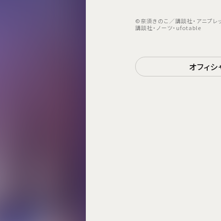
©奈須きのこ／講談社・アニプレック
講談社・ノーツ・ufotable
オフィシ