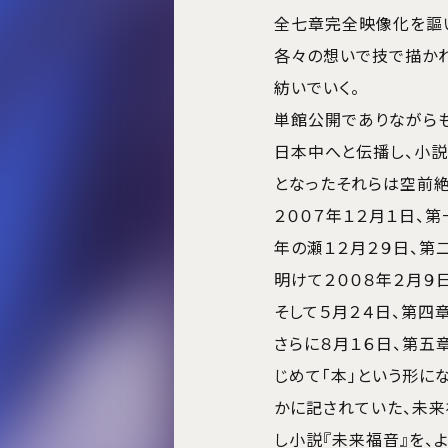
全七章完全映像化を謳
各々の想いで技で描かれ
紡いでいく。
単館公開でありながら
日本中へと伝播し、小説
となったそれらは空前絶
２００７年１２月１日、第
年の瀬１２月２９日、第二
明けて２００８年２月９
そして５月２４日、第四
さらに８月１６日、第五
じめて「本」という形に
かに記されていた、未
し小説『未来福音』を、