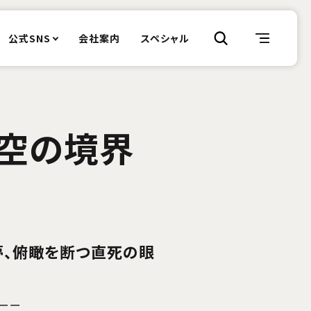
公式SNS
会社案内
スペシャル
 空の境界
夢、俯瞰を断つ直死の眼
ーー