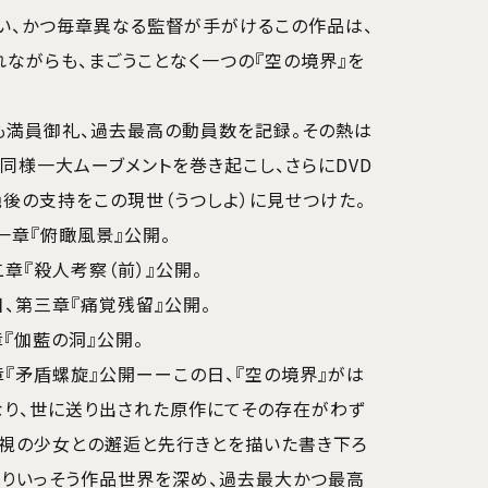
い、かつ毎章異なる監督が手がけるこの作品は、
ながらも、まごうことなく一つの『空の境界』を
も満員御礼、過去最高の動員数を記録。その熱は
同様一大ムーブメントを巻き起こし、さらにDVD
後の支持をこの現世（うつしよ）に見せつけた。
一章『俯瞰風景』公開。
章『殺人考察（前）』公開。
日、第三章『痛覚残留』公開。
章『伽藍の洞』公開。
章『矛盾螺旋』公開ーーこの日、『空の境界』がは
なり、世に送り出された原作にてその存在がわず
来視の少女との邂逅と先行きとを描いた書き下ろ
よりいっそう作品世界を深め、過去最大かつ最高