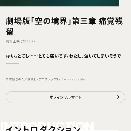
劇場版「空の境界」第三章 痛覚残
留
劇場上映 (2008.2)
――はい。とても……とても痛いです。わたし、泣いてしまいそうで
―――
©奈須きのこ／講談社・アニプレックス・ノーツ・ufotable
オフィシャルサイト
I
N
T
R
O
D
U
C
T
I
O
N
イントロダクション