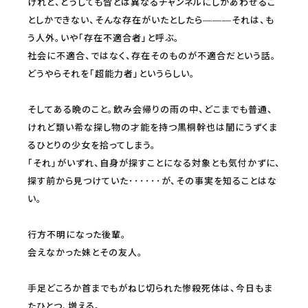
けれど、どうしても皆とは異なるチャンネルにしかあわせるこ
としかできない、そんな存在がいたとしたら―――それは、も
う人外。いや「存在不適合者」と呼ぶ。
社会に不適合、ではなく、存在そのものが不適合だという話。
どうやらそれを「超能力者」というらしい。
そしてある晩のこと。飲み会帰りの雨の中、どこまでも普通、
けれど類い希な探し物の才能を持つ黒桐幹也は闇にうずくま
るひとりの少女を拾ってしまう。
「それ」がいずれ、自身が探すことになる対象とも気付かずに、
探す前から見つけていた･･････が、その事実を知ることはな
い。
行方不明になった後輩。
会えなかった妹とその友人。
手足どころか首までもがねじ切られた惨殺死体は、今日もま
たひとつ、増える。