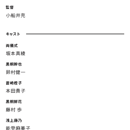
監督
小船井充
キャスト
両儀式
坂本真綾
黒桐幹也
鈴村健一
蒼崎橙子
本田貴子
黒桐鮮花
藤村 歩
浅上藤乃
能登麻美子