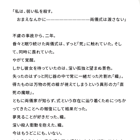
「私は、弱い私を殺す。
おまえなんかに――――――――――両儀式は渡さない」
不慮の事故から、二年。
昏々と眠り続けた両儀式は、ずっと「死」に触れていた。そし
て、同時に畏れていた。
やがて覚醒。
しかし彼女を待っていたのは、深い孤独と望まぬ景色。
失ったのはずっと同じ器の中で常に一緒だった片割れ「織」。
得たものは万物の死の線が視えてしまうという異形の力「直
死の魔眼」。
ともに両儀家が知らず、式という存在に辿り着くためにつちか
ってきたことへの報復にして結果だった。
夢見ることが好きだった、織。
深い殺人衝動を抱えた、織。
今はもうどこにも、いない。