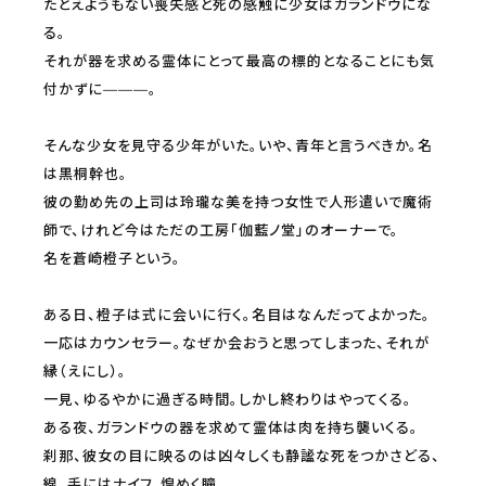
たとえようもない喪失感と死の感触に少女はガランドウにな
る。
それが器を求める霊体にとって最高の標的となることにも気
付かずに―――。
そんな少女を見守る少年がいた。いや、青年と言うべきか。名
は黒桐幹也。
彼の勤め先の上司は玲瓏な美を持つ女性で人形遣いで魔術
師で、けれど今はただの工房「伽藍ノ堂」のオーナーで。
名を蒼崎橙子という。
ある日、橙子は式に会いに行く。名目はなんだってよかった。
一応はカウンセラー。なぜか会おうと思ってしまった、それが
縁（えにし）。
一見、ゆるやかに過ぎる時間。しかし終わりはやってくる。
ある夜、ガランドウの器を求めて霊体は肉を持ち襲いくる。
刹那、彼女の目に映るのは凶々しくも静謐な死をつかさどる、
線。手にはナイフ。煌めく瞳。