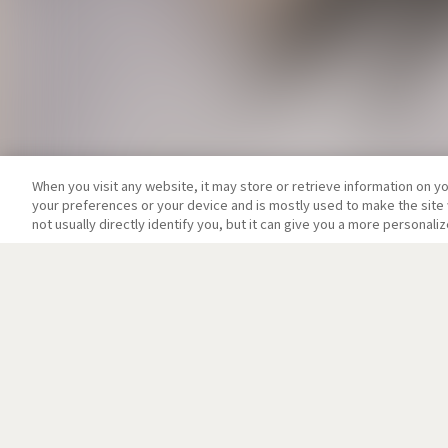
When you visit any website, it may store or retrieve information on y
your preferences or your device and is mostly used to make the site 
not usually directly identify you, but it can give you a more personal
イントロダクション
「アラヤ、何を求める