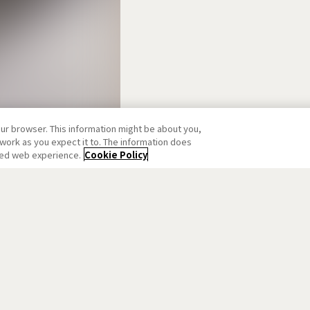
our browser. This information might be about you,
work as you expect it to. The information does
ized web experience.
Cookie Policy
」