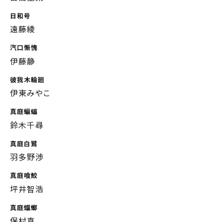
日和号
遠藤綾
汽口慚愧
伊藤静
彼我木輪廻
伊東みやこ
真庭蝙蝠
鈴木千尋
真庭白鷺
羽多野渉
真庭喰鮫
坪井智浩
真庭蟷螂
保村真