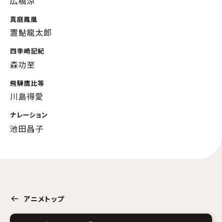
広橋涼
真庭鳳凰
置鮎龍太郎
四季崎記紀
森功至
飛騨鷹比等
川島得愛
ナレーション
池田昌子
アニメトップ