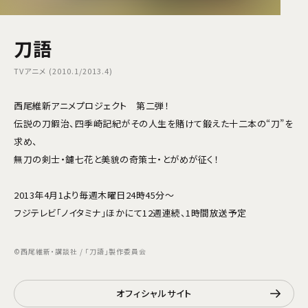
刀語
TVアニメ (2010.1/2013.4)
西尾維新アニメプロジェクト 第二弾！
伝説の刀鍜治、四季崎記紀がその人生を賭けて鍛えた十二本の“刀”を
求め、
無刀の剣士・鑢七花と美貌の奇策士・とがめが征く！
2013年4月1より毎週木曜日24時45分～
フジテレビ「ノイタミナ」ほかにて12週連続、1時間放送予定
©西尾維新・講談社 / 「刀語」製作委員会
オフィシャルサイト