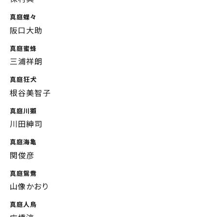
真庭蝶々
阪口大助
真庭蜜蜂
三浦祥朗
真庭狂犬
根谷美智子
真庭川獺
川田紳司
真庭海亀
関俊彦
真庭鴛鴦
山像かおり
真庭人鳥