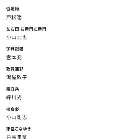
否定姫
戸松遥
左右田 右衛門左衛門
小山力也
宇練銀閣
宮本充
敦賀迷彩
湯屋敦子
錆白兵
緑川光
校倉必
小山剛志
凍空こなゆき
日高里菜