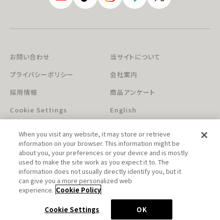
お問い合わせ
当サイトについて
プライバシーポリシー
会社案内
採用情報
商品アンケート
Cookie Settings
English
When you visit any website, it may store or retrieve
information on your browser. This information might be
about you, your preferences or your device and is mostly
used to make the site work as you expect it to. The
information does not usually directly identify you, but it
can give you a more personalized web
このホームページに掲載されている著作物の無断利用を禁じます。
experience.
Cookie Policy
© Aniplex Inc. All rights reserved.
Cookie Settings
OK