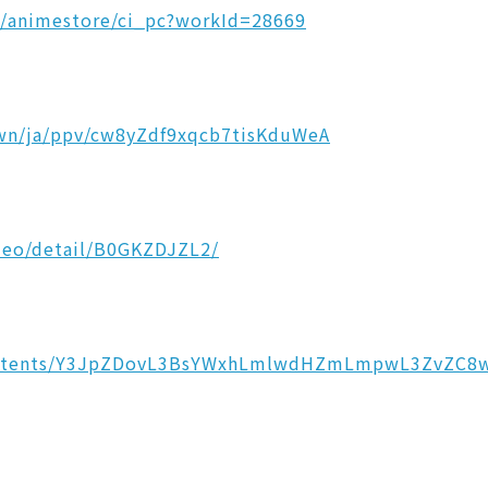
p/animestore/ci_pc?workId=28669
own/ja/ppv/cw8yZdf9xqcb7tisKduWeA
deo/detail/B0GKZDJZL2/
p/contents/Y3JpZDovL3BsYWxhLmlwdHZmLmpwL3Zv