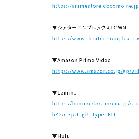
https://animestore.docomo.ne.j
▼シアターコンプレックスTOWN
https://www.theater-complex.t
▼Amazon Prime Video
https://www.amazon.co.jp/gp/vi
▼Lemino
https://lemino.docomo.ne.j
hZ2o=?pit_git_type=PIT
▼Hulu