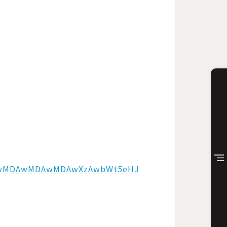
ZC8wMDAwMDAwMDAwXzAwbWt5eHJ