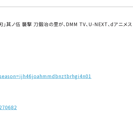
刃」其ノ伍 襲撃 刀鍛冶の里が、DMM TV、U-NEXT、dア
?season=ijh46joahmmdbnztbrhgi4n01
0270682