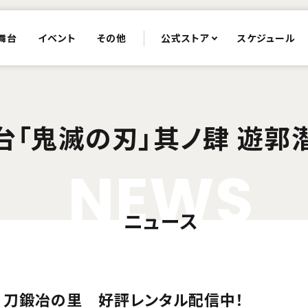
舞台
イベント
その他
公式ストア
スケジュール
台「鬼滅の刃」其ノ肆 遊郭
N
E
W
S
ニュース
撃 刀鍛冶の里 好評レンタル配信中！