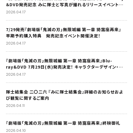
＆DVD発売記念 みに隊士と写真が撮れるリリースイベントが
開催決定！
2026.04.17
7/29発売『劇場版「鬼滅の刃」無限城編 第一章 猗窩座再来』
早期予約購入特典 発売記念イベント開催決定！
2026.04.17
『劇場版「鬼滅の刃」無限城編 第一章 猗窩座再来』Blu-
ray&DVD 7月29日(水)発売決定！ キャラクターデザイン・総
作画監督松島 晃描き下ろし収納BOX&デジジャケット&CM公
2026.04.17
開！その他、特典情報も解禁！
隊士結集会 二〇二六 『みに隊士結集会』詳細のお知らせおよ
び観覧に関するご案内
2026.04.11
『劇場版「鬼滅の刃」無限城編 第一章 猗窩座再来』終映御礼
2026.04.10