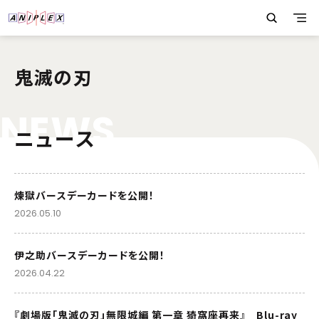
鬼滅の刃
N
E
W
S
ニュース
煉󠄁獄バースデーカードを公開！
2026.05.10
伊之助バースデーカードを公開！
2026.04.22
『劇場版「鬼滅の刃」無限城編 第一章 猗窩座再来』 Blu-ray