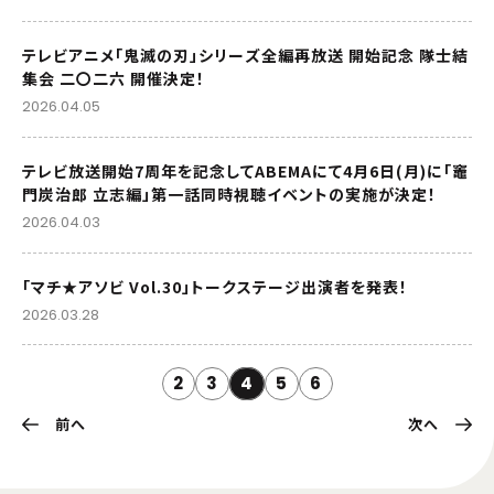
テレビアニメ「鬼滅の刃」シリーズ全編再放送 開始記念 隊士結
集会 二〇二六 開催決定！
2026.04.05
テレビ放送開始7周年を記念してABEMAにて4月6日(月)に「竈
門炭治郎 立志編」第一話同時視聴イベントの実施が決定！
2026.04.03
「マチ★アソビ Vol.30」トークステージ出演者を発表！
2026.03.28
2
3
4
5
6
前へ
次へ