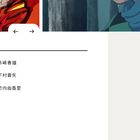
外崎春雄
下村晋矢
竹内由香里