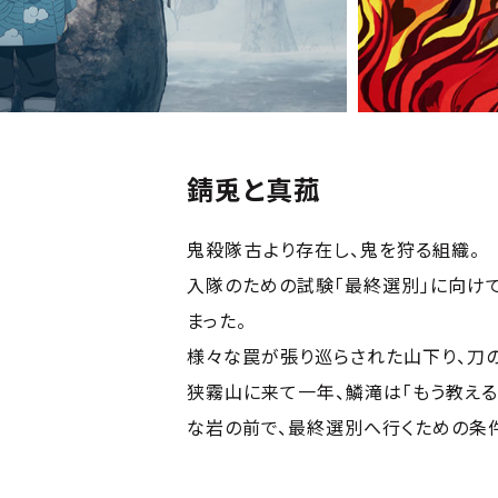
錆兎と真菰
鬼殺隊――古より存在し、鬼を狩る組織。
入隊のための試験「最終選別」に向け
まった。
様々な罠が張り巡らされた山下り、刀の
狭霧山に来て一年、鱗滝は「もう教える
な岩の前で、最終選別へ行くための条