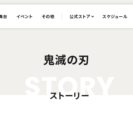
舞台
イベント
その他
公式ストア
スケジュール
鬼滅の刃
S
T
O
R
Y
ストーリー