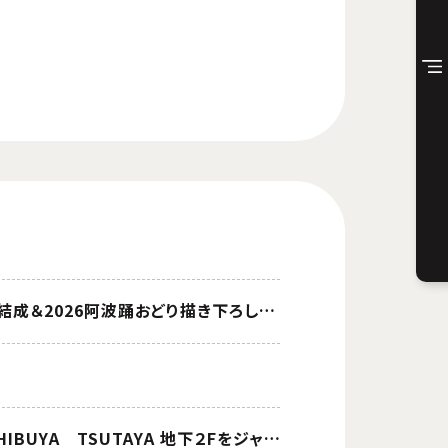
アニメ「鬼滅の刃」再放送記念 「2026阿波おどり」への参加が決定 「鬼滅連2026」結成＆2026阿波踊おどり描き下ろしイラストを公開
Blu-ray＆DVD 発売記念 『劇場版「鬼滅の刃」無限城編 第一章 猗窩座再来』が SHIBUYA TSUTAYA 地下２Fをジャック！