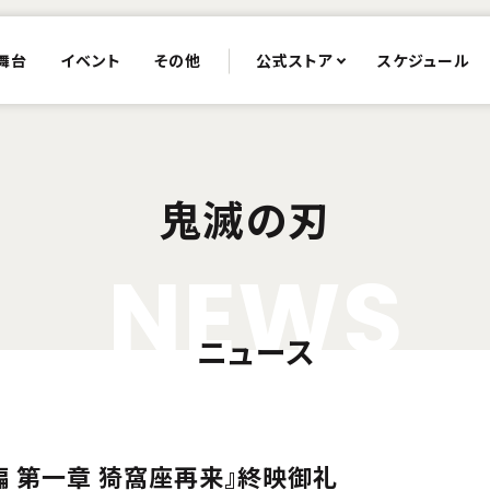
舞台
イベント
その他
公式ストア
スケジュール
鬼滅の刃
N
E
W
S
ニュース
編 第一章 猗窩座再来』終映御礼